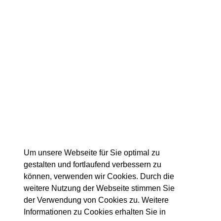
besucht die Bestatter-Fachmesse
in Düsseldorf, und präsentiert
Fahrzeuge der Ober- und
Luxusklasse auf 2 Standflächen.
Dies wird unterstrichen durch eine
weithin sichtbare bauliche
Gestaltung mit beleuchteten
Glasfassaden, dezente
Logopräsenz rundum sowie ein
zentrales Eyecatcher-Visual zum
Thema “55 Jahre Kooperation mit
Mercedes-Benz”.
Um unsere Webseite für Sie optimal zu
Zurück
gestalten und fortlaufend verbessern zu
können, verwenden wir Cookies. Durch die
weitere Nutzung der Webseite stimmen Sie
der Verwendung von Cookies zu. Weitere
Informationen zu Cookies erhalten Sie in
Details